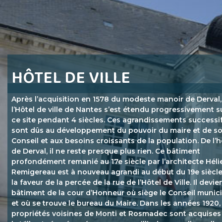
Aller
au
contenu
HÔTEL DE VILLE
Après l’acquisition en 1578 du modeste manoir de Derval,
l’Hôtel de ville de Nantes s’est étendu progressivement s
ce site pendant 4 siècles. Ces agrandissements successi
sont dûs au développement du pouvoir du maire et de s
Conseil et aux besoins croissants de la population. De l’h
de Derval, il ne reste presque plus rien. Ce bâtiment
profondément remanié au 17e siècle par l’architecte Héli
Remigereau est à nouveau agrandi au début du 19e siècle
la faveur de la percée de la rue de l’Hôtel de Ville. Il devie
bâtiment de la cour d’Honneur où siège le Conseil munic
et où se trouve le bureau du Maire. Dans les années 1920,
propriétés voisines de Monti et Rosmadec sont acquises