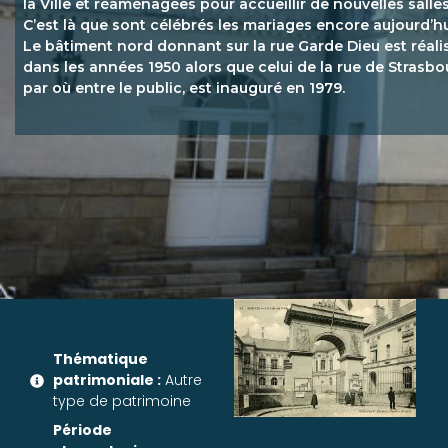
la Ville et réaménagées pour accueillir de nouvelles salles
C’est là que sont célébrés les mariages encore aujourd’hu
Le bâtiment nord donnant sur la rue Garde Dieu est réali
dans les années 1950 alors que celui de la rue de Strasbo
par où entre le public, est inauguré en 1979.
Thématique
patrimoniale :
Autre
type de patrimoine
Période