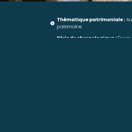
Thématique patrimoniale :
Au
patrimoine
Période chronologique :
Époqu
(1500 à 1800) et contemporaine
Auteur :
Philippe Gazeau (archit