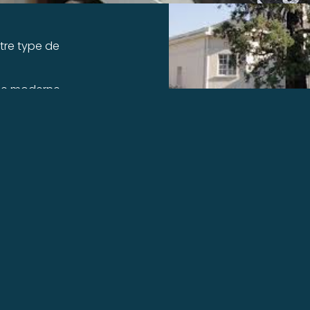
tre type de
e moderne
ecte)
Horaires:
Mardi-Jeudi 9:00 -
Adresse:
Rue d'Enfer
Téléphone :
O2 4O 41 95 85