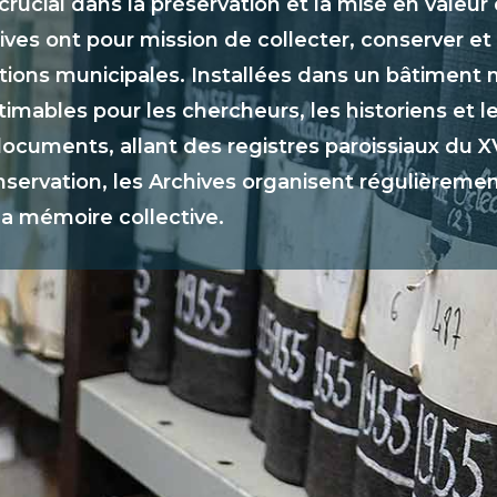
rucial dans la préservation et la mise en valeur d
ives ont pour mission de collecter, conserver et
tions municipales. Installées dans un bâtiment 
mables pour les chercheurs, les historiens et les
documents, allant des registres paroissiaux du X
servation, les Archives organisent régulièremen
 la mémoire collective.